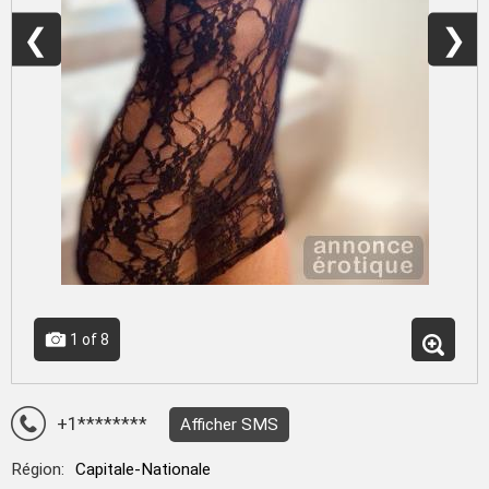
❮
❯
1
of 8
+1********
Afficher SMS
Région:
Capitale-Nationale