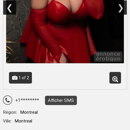
❮
❯
1
of 2
+1********
Afficher SMS
Région:
Montreal
Ville:
Montreal