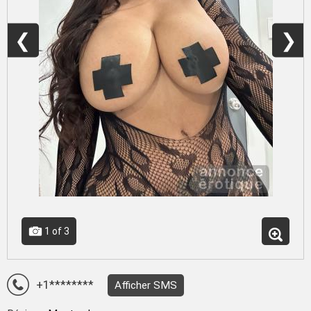
❮
❯
1
of 3
+1********
Afficher SMS